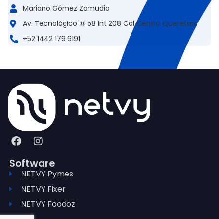
Mariano Gómez Zamudio
Av. Tecnológico # 58 Int 208 Col Centro Querétaro
+52 1442 179 6191
Software
NETVY Pymes
NETVY Fixer
NETVY Foodoz